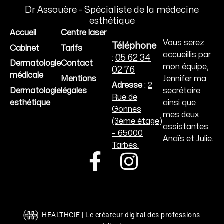
Dr Assouère - Spécialiste de la médecine
esthétique
Accueil
Centre laser
Vous serez
Téléphone
Cabinet
Tarifs
accueillis par
:
05 62 34
Dermatologie
Contact
mon équipe,
02 76
médicale
Jennifer ma
Mentions
Adresse
:
2
secrétaire
Dermatologie
légales
Rue de
ainsi que
esthétique
Gonnes
mes deux
(3ème étage)
assistantes
– 65000
Anaïs et Julie.
Tarbes.
F
I
a
n
c
s
e
t
HEALTHCIE | Le créateur digital des professions