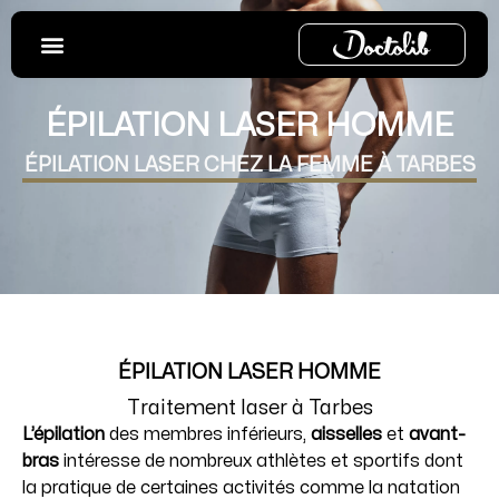
Aller
au
contenu
ÉPILATION LASER HOMME
ÉPILATION LASER CHEZ LA FEMME À TARBES
ÉPILATION LASER HOMME
Traitement laser à Tarbes
L’épilation
des membres inférieurs,
aisselles
et
avant-
bras
intéresse de nombreux athlètes et sportifs dont
la pratique de certaines activités comme la natation